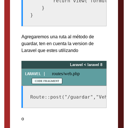
        return view("formulario");

    }

Agregaremos una ruta al método de
guardar, ten en cuenta la version de
Laravel que estes utilizando
Laravel < laravel 8
routes/web.php
Route::post("/guardar","VehiculoCo
o