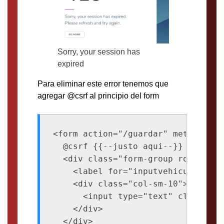
Sorry, your session has
expired
Para eliminar este error tenemos que
agregar @csrf al principio del form
<form action="/guardar" method="POS
  @csrf {{--justo aqui--}}

  <div class="form-group row">

    <label for="inputvehiculo" cla
    <div class="col-sm-10">

      <input type="text" class="fo
    </div>
