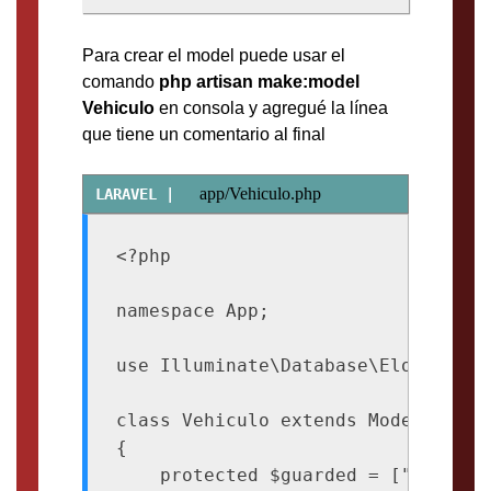
Para crear el model puede usar el
comando
php artisan make:model
Vehiculo
en consola y agregué la línea
que tiene un comentario al final
app/Vehiculo.php
<?php

namespace App;

use Illuminate\Database\Eloquent\Mo
class Vehiculo extends Model

{

    protected $guarded = ["id"];//