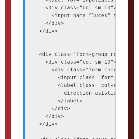
    <div class="col-sm-10">

      <input name="luces" type="te
    </div>

  </div>

  <div class="form-group row">

    <div class="col-sm-10">

      <div class="form-check">

        <input class="form-check-i
        <label class="col-sm-2 for
          direccion asistida

        </label>

      </div>

    </div>

  </div>
