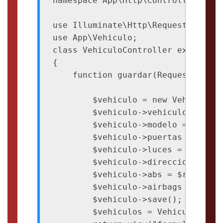
namespace App\Http\Controllers;

use Illuminate\Http\Request;

use App\Vehiculo;

class VehiculoController extends Co
{

    function guardar(Request $reque
        $vehiculo = new Vehiculo;

        $vehiculo->vehiculo = $req
        $vehiculo->modelo = $reque
        $vehiculo->puertas = $requ
        $vehiculo->luces = $reques
        $vehiculo->direccion_asist
        $vehiculo->abs = $request-
        $vehiculo->airbags = $requ
        $vehiculo->save();

        $vehiculos = Vehiculo::all(