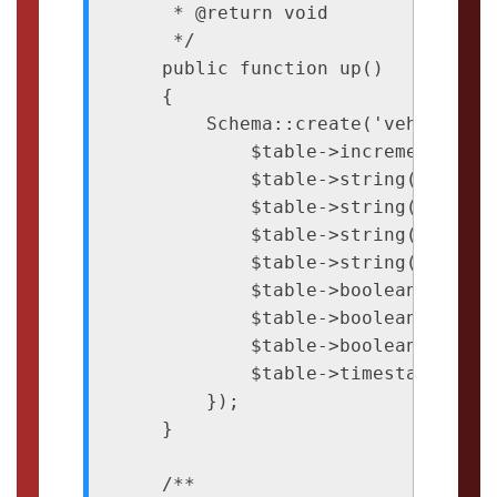
     * @return void

     */

    public function up()

    {

        Schema::create('vehiculos'
            $table->increments('id'
            $table->string('vehicul
            $table->string('modelo'
            $table->string('puertas
            $table->string('luces')
            $table->boolean('direc
            $table->boolean('ABS');
            $table->boolean('Airbag
            $table->timestamps();

        });

    }

    /**
