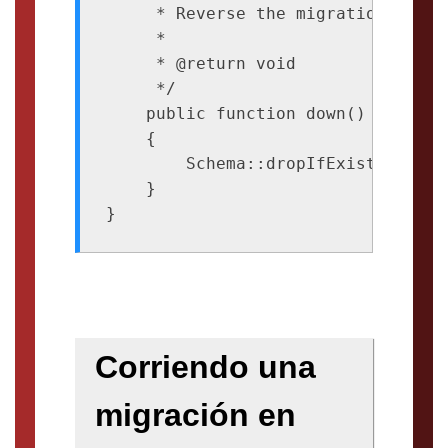
     * Reverse the migrations.

     *

     * @return void

     */

    public function down()

    {

        Schema::dropIfExists('vehic
    }

Corriendo una
migración en