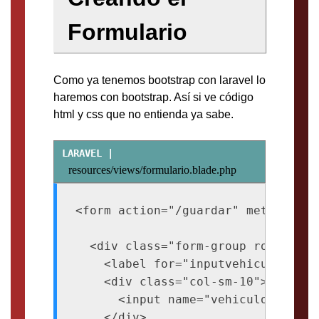
Formulario
Como ya tenemos bootstrap con laravel lo
haremos con bootstrap. Así si ve código
html y css que no entienda ya sabe.
resources/views/formulario.blade.php
<form action="/guardar" method="POS
  <div class="form-group row">

    <label for="inputvehiculo" cla
    <div class="col-sm-10">

      <input name="vehiculo" type=
    </div>
