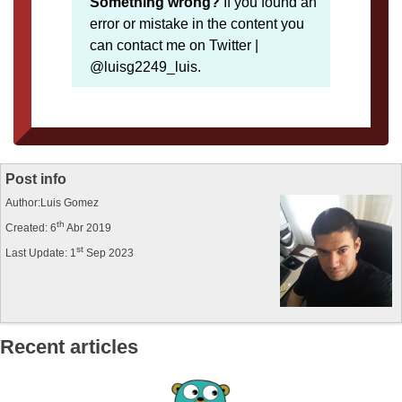
Something wrong?
If you found an
error or mistake in the content you
can contact me on Twitter |
@luisg2249_luis.
Post info
Author:Luis Gomez
th
Created: 6
Abr 2019
st
Last Update: 1
Sep 2023
Recent articles