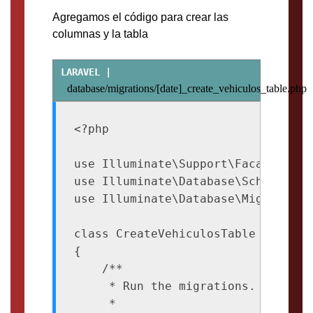
Agregamos el código para crear las
columnas y la tabla
database/migrations/[date]_create_vehiculos_table.php
<?php

use Illuminate\Support\Facades\Sche
use Illuminate\Database\Schema\Blue
use Illuminate\Database\Migrations\
class CreateVehiculosTable extends 
{

    /**

     * Run the migrations.

     *
