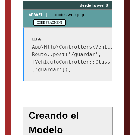
desde laravel 8
routes/web.php
use 
App\Http\Controllers\VehiculoContro
Route::post('/guardar',
[VehiculoController::Class 
,'guardar']);
Creando el
Modelo