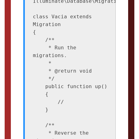
Illuminate\Database\Migrations\Migr
class Vacia extends 
Migration

{

    /**

     * Run the 
migrations.

     *

     * @return void

     */

    public function up()

    {

        //

    }

    /**

     * Reverse the 