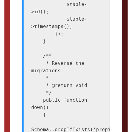
            $table-
>id();

            $table-
>timestamps();

        });

    }

    /**

     * Reverse the 
migrations.

     *

     * @return void

     */

    public function 
down()

    {

Schema::dropIfExists('propiedades')