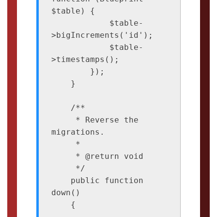
$table) {

            $table-
>bigIncrements('id');

            $table-
>timestamps();

        });

    }

    /**

     * Reverse the 
migrations.

     *

     * @return void

     */

    public function 
down()

    {
