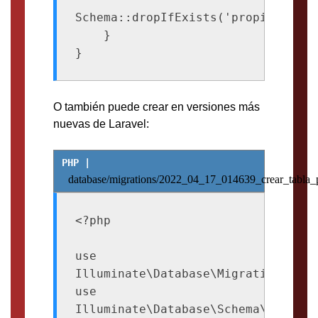
Schema::dropIfExists('propiedades')
    }

}
O también puede crear en versiones más
nuevas de Laravel:
database/migrations/2022_04_17_014639_crear_tabla_
<?php

use 
Illuminate\Database\Migrations\Migr
use 
Illuminate\Database\Schema\Blueprin