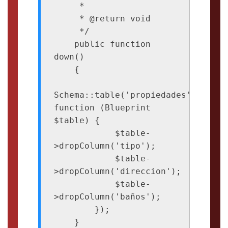
     *

     * @return void

     */

    public function 
down()

    {

Schema::table('propiedades', 
function (Blueprint 
$table) {

            $table-
>dropColumn('tipo');

            $table-
>dropColumn('direccion');

            $table-
>dropColumn('baños');

        });

    }
