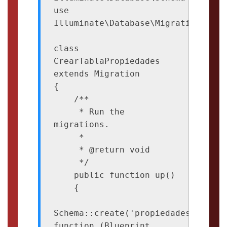
use 
Illuminate\Database\Migrations\Migr
class 
CrearTablaPropiedades 
extends Migration

{

    /**

     * Run the 
migrations.

     *

     * @return void

     */

    public function up()

    {

Schema::create('propiedades', 
function (Blueprint 