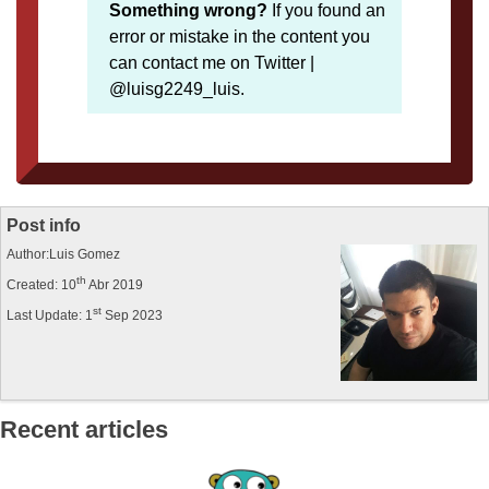
Something wrong?
If you found an
error or mistake in the content you
can contact me on Twitter |
@luisg2249_luis.
Post info
Author:Luis Gomez
th
Created: 10
Abr 2019
st
Last Update: 1
Sep 2023
Recent articles