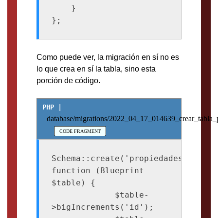
    }

};
Como puede ver, la migración en sí no es
lo que crea en sí la tabla, sino esta
porción de código.
database/migrations/2022_04_17_014639_crear_tabla_
Schema::create('propiedades', 
function (Blueprint 
$table) {
             $table-
>bigIncrements('id');