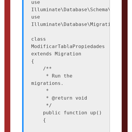
use 
Illuminate\Database\Schema\Blueprin
use 
Illuminate\Database\Migrations\Migr
class 
ModificarTablaPropiedades 
extends Migration

{

    /**

     * Run the 
migrations.

     *

     * @return void

     */

    public function up()

    {
