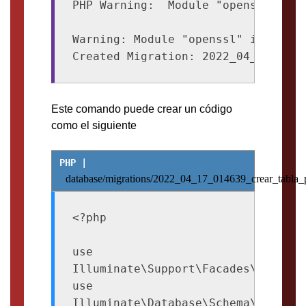
PHP Warning:  Module "openssl" is 
Warning: Module "openssl" is alrea
Este comando puede crear un código
como el siguiente
database/migrations/2022_04_17_014639_crear_tabla_
<?php

use 
Illuminate\Support\Facades\Schema;

use 
Illuminate\Database\Schema\Blueprin