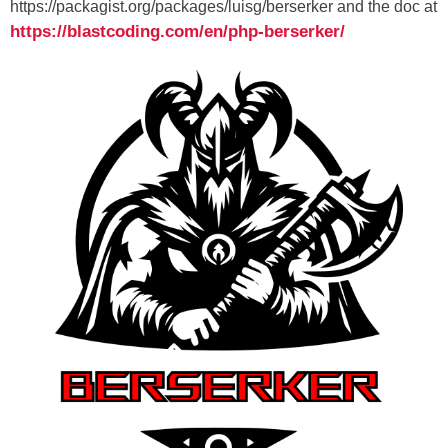
https://packagist.org/packages/luisg/berserker and the doc at
https://blastcoding.com/en/php-berserker/