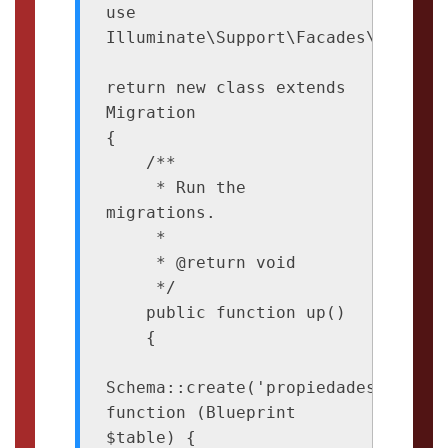
use 
Illuminate\Support\Facades\Schema;

return new class extends 
Migration

{

    /**

     * Run the 
migrations.

     *

     * @return void

     */

    public function up()

    {

Schema::create('propiedades', 
function (Blueprint 
$table) {
