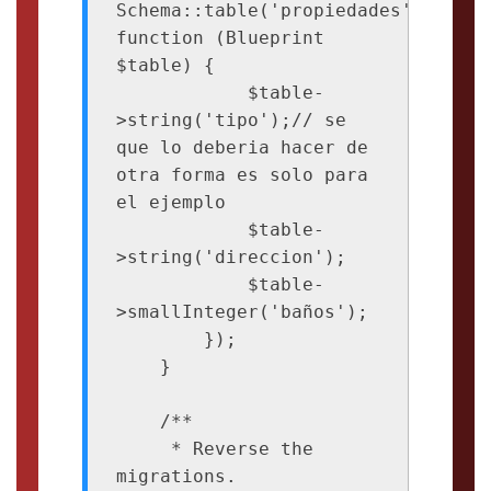
Schema::table('propiedades', 
function (Blueprint 
$table) {

            $table-
>string('tipo');// se 
que lo deberia hacer de 
otra forma es solo para 
el ejemplo

            $table-
>string('direccion');

            $table-
>smallInteger('baños');

        });

    }

    /**

     * Reverse the 
migrations.
