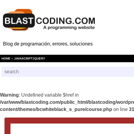
Blog de programación, errores, soluciones
HOME
»
JAVASCRIPT
JQUERY
Warning
: Undefined variable $href in
/var/www/blastcoding.com/public_html/blastcoding/wordpr
content/themes/bcwhiteblack_s_pure/course.php
on line
3