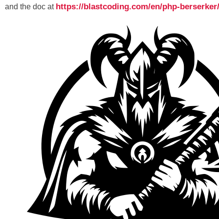
https://blastcoding.com/en/php-berserker
and the doc at