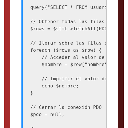
query("SELECT * FROM usuarios");

// Obtener todas las filas de resul
$rows = $stmt->fetchAll(PDO::FETCH_
// Iterar sobre las filas de result
foreach ($rows as $row) {

    // Acceder al valor de la colu
    $nombre = $row["nombre"];

    // Imprimir el valor de la col
    echo $nombre;

}

// Cerrar la conexión PDO

$pdo = null;
