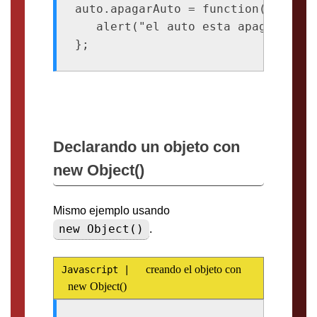
auto.apagarAuto = function(){

   alert("el auto esta apagado");

};
Declarando un objeto con
new Object()
Mismo ejemplo usando
new Object()
.
creando el objeto con
new Object()