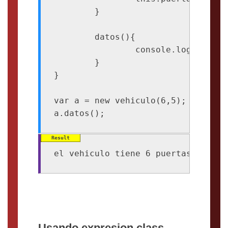
	}

	datos(){

		console.log(`el vehiculo tiene ${this.puertas} puertas y ${this.ruedas} ruedas`);

	}

}

var a = new vehiculo(6,5);

Usando expresion class