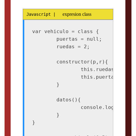
expresion class
var vehiculo = class {

	puertas = null;

	ruedas = 2;

	constructor(p,r){

		this.ruedas = r;

		this.puertas = p;

	}

	datos(){

		console.log(`el vehiculo tiene ${this.puertas} puertas y ${this.ruedas} ruedas`);

	}

}
