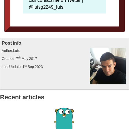
can contact me on Twitter |
@luisg2249_luis.
Post info
Author:Luis
th
Created: 7
May 2017
st
Last Update: 1
Sep 2023
Recent articles