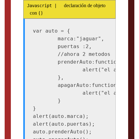
declaración de objeto
con {}
var auto = {

	marca:"jaguar",

	puertas :2,

	//ahora 2 metodos

	prenderAuto:function(){

		alert("el auto esta prendido");

	},

	apagarAuto:function(){

		alert("el auto esta apagado");

	}

}

alert(auto.marca);

alert(auto.puertas);

auto.prenderAuto();
