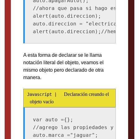
auto.apagarAuto();

//ahora que pasa si hago esto?(por
alert(auto.direccion);

auto.direccion = "electrica";

A esta forma de declarar se le llama
notación literal del objeto, veamos el
mismo objeto pero declarado de otra
manera.
Declaración creando el
objeto vacío
var auto ={};

//agrego las propiedades y métodos
auto.marca ="jaguar";
