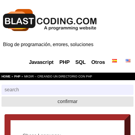
Blog de programación, errores, soluciones
Javascript
PHP
SQL
Otros
HOME
»
PHP
» MKDIR – CREANDO UN DIRECTORIO CON PHP