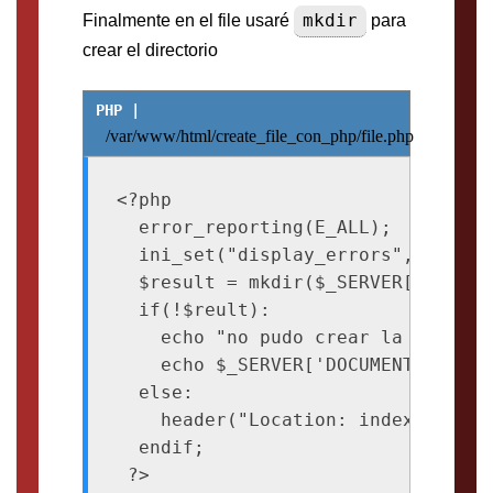
mkdir
Finalmente en el file usaré
para
crear el directorio
/var/www/html/create_file_con_php/file.php
<?php

  error_reporting(E_ALL);

  ini_set("display_errors", 1);

  $result = mkdir($_SERVER['DOCUME
  if(!$reult):

    echo "no pudo crear la carpeta<
    echo $_SERVER['DOCUMENT_ROOT']
  else:

    header("Location: index.php");

  endif;
