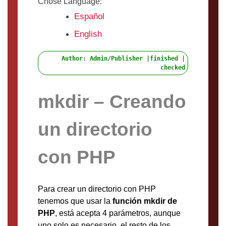
Chose Language:
Español
English
Author: Admin/Publisher |finished |
checked
mkdir – Creando
un directorio
con PHP
Para crear un directorio con PHP
tenemos que usar la
función mkdir de
PHP
, está acepta 4 parámetros, aunque
uno solo es necesario, el resto de los