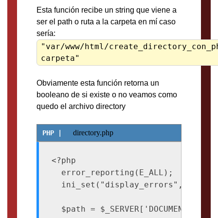
Esta función recibe un string que viene a
ser el path o ruta a la carpeta en mí caso
sería:
"var/www/html/create_directory_con_p
carpeta"
Obviamente esta función retorna un
booleano de si existe o no veamos como
quedo el archivo directory
directory.php
<?php

  error_reporting(E_ALL);

  ini_set("display_errors", 1);

  $path = $_SERVER['DOCUMENT_ROOT'