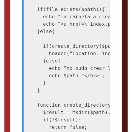
  if(file_exists($path)){

    echo "la carpeta a crear ya exi
    echo "<a href=\"index.php\"> <
  }else{

    if(create_directory($path)){

      header("Location: index.php")
    }else{

      echo "no pudo crear la carpet
      echo $path."</br>";

    }

  }

  function create_directory($path){
    $result = mkdir($path);

    if(!$result):

      return false;
