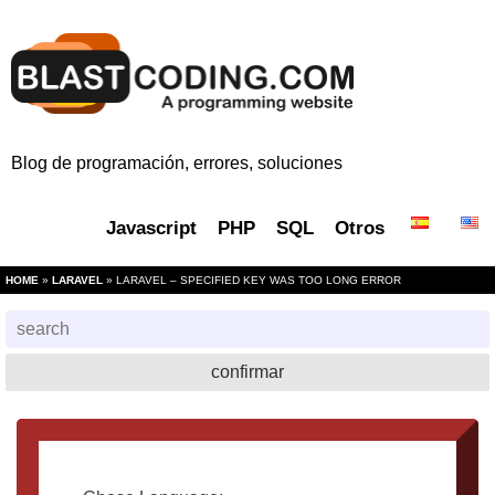
Blog de programación, errores, soluciones
Javascript
PHP
SQL
Otros
HOME
»
LARAVEL
» LARAVEL – SPECIFIED KEY WAS TOO LONG ERROR