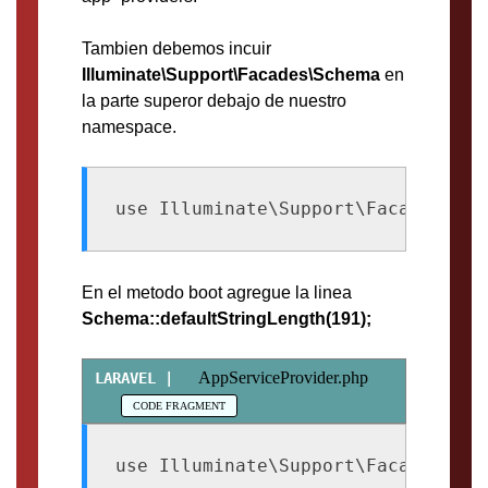
Tambien debemos incuir
Illuminate\Support\Facades\Schema
en
la parte superor debajo de nuestro
namespace.
use Illuminate\Support\Facades\Sch
En el metodo boot agregue la linea
Schema::defaultStringLength(191);
AppServiceProvider.php
use Illuminate\Support\Facades\Sche