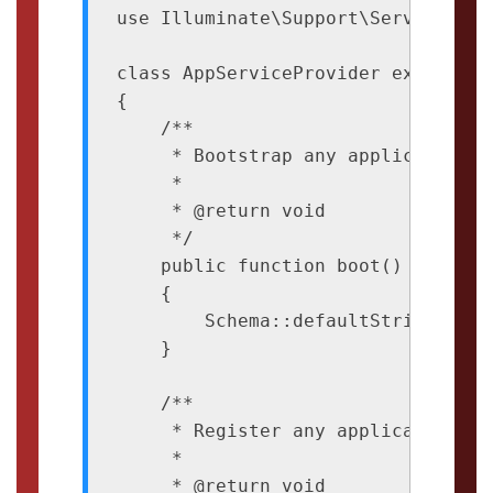
use Illuminate\Support\ServiceProvi
class AppServiceProvider extends S
{

    /**

     * Bootstrap any application se
     *

     * @return void

     */

    public function boot()

    {

        Schema::defaultStringLength
    }

    /**

     * Register any application ser
     *

     * @return void
