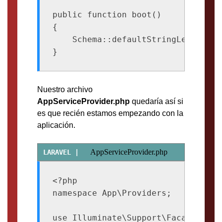
public function boot()

{

    Schema::defaultStringLength(191
Nuestro archivo
AppServiceProvider.php
quedaría así si
es que recién estamos empezando con la
aplicación.
AppServiceProvider.php
<?php

namespace App\Providers;

use Illuminate\Support\Facades\Sche