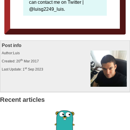
can contact me on Twitter |
@luisg2249_luis.
Post info
Author:Luis
th
Created: 20
Mar 2017
st
Last Update: 1
Sep 2023
Recent articles