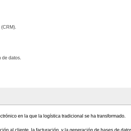
s (CRM).
 de datos.
trónico en la que la logística tradicional se ha transformado.
ión al cliente, la facturación, y la generación de bases de dato