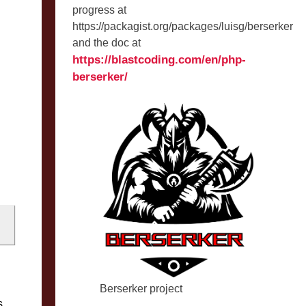
progress at
https://packagist.org/packages/luisg/berserker
and the doc at
https://blastcoding.com/en/php-
berserker/
Berserker project
s.