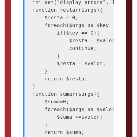
ini_set("display_errors", 1); 

function restar($args){

    $resta = 0;

    foreach($args as $key => $valor
        if($key == 0){

            $resta = $valor;

            continue;

        }

        $resta -=$valor;

    }

    return $resta;

}

function sumar($args){

    $suma=0;  

    foreach($args as $valor){

        $suma +=$valor;

    }

    return $suma;
