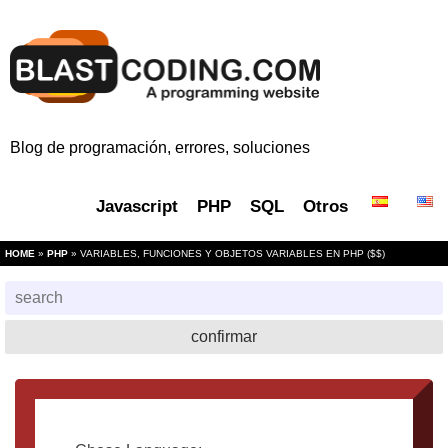
Blog de programación, errores, soluciones
Javascript
PHP
SQL
Otros
HOME
»
PHP
» VARIABLES, FUNCIONES Y OBJETOS VARIABLES EN PHP ($$)