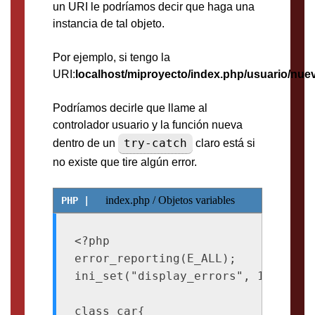
un URI le podríamos decir que haga una
instancia de tal objeto.
Por ejemplo, si tengo la
URI:
localhost/miproyecto/index.php/usuario/nue
Podríamos decirle que llame al
controlador usuario y la función nueva
try-catch
dentro de un
claro está si
no existe que tire algún error.
index.php / Objetos variables
<?php

error_reporting(E_ALL); 

ini_set("display_errors", 1); 

class car{
