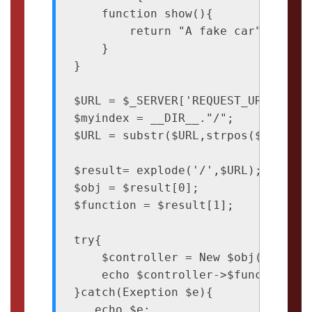
    function show(){

        return "A fake car";

    }

}

$URL = $_SERVER['REQUEST_URI'];

$myindex = __DIR__."/";

$URL = substr($URL,strpos($URL,"in
$result= explode('/',$URL);

$obj = $result[0];

$function = $result[1];

try{

    $controller = New $obj();

    echo $controller->$function();

}catch(Exeption $e){

   echo $e;
