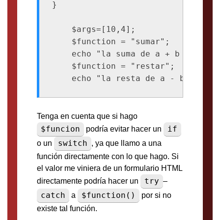
}

    $args=[10,4];

    $function = "sumar";

    echo "la suma de a + b es :".$
    $function = "restar";

Tenga en cuenta que si hago
$funcion
if
podría evitar hacer un
switch
o un
, ya que llamo a una
función directamente con lo que hago. Si
el valor me viniera de un formulario HTML
try
directamente podría hacer un
–
catch
$function()
a
por si no
existe tal función.