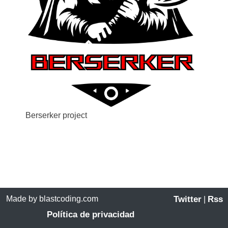
Berserker project
Made by blastcoding.com
Twitter
Rss
|
Política de privacidad