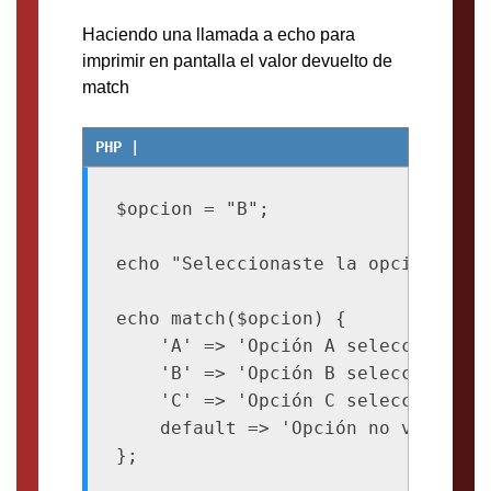
Haciendo una llamada a echo para
imprimir en pantalla el valor devuelto de
match
$opcion = "B";

echo "Seleccionaste la opción: $opc
echo match($opcion) {

    'A' => 'Opción A seleccionada',
    'B' => 'Opción B seleccionada',
    'C' => 'Opción C seleccionada',
    default => 'Opción no válida',
