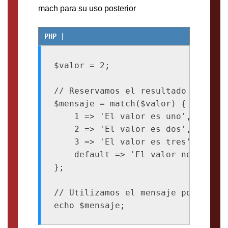
mach para su uso posterior
$valor = 2;

// Reservamos el resultado del matc
$mensaje = match($valor) {

    1 => 'El valor es uno',

    2 => 'El valor es dos',

    3 => 'El valor es tres',

    default => 'El valor no coinci
};

// Utilizamos el mensaje posteriorm