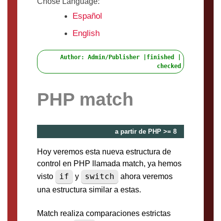
Chose Language:
Español
English
Author: Admin/Publisher |finished |
checked
PHP match
a partir de PHP >= 8
Hoy veremos esta nueva estructura de
control en PHP llamada match, ya hemos
if
switch
visto
y
ahora veremos
una estructura similar a estas.
Match realiza comparaciones estrictas