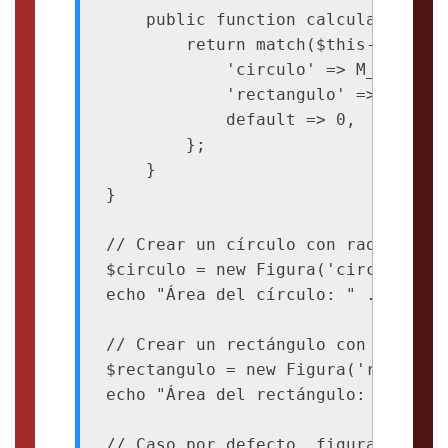
    public function calcularArea():
        return match($this->tipo) {
            'circulo' => M_PI * po
            'rectangulo' => $this-
            default => 0,

        };

    }

}

// Crear un círculo con radio 5

$circulo = new Figura('circulo', 5)
echo "Área del círculo: " . $circu
// Crear un rectángulo con base 4 y
$rectangulo = new Figura('rectangu
echo "Área del rectángulo: " . $re
// Caso por defecto, figura descono