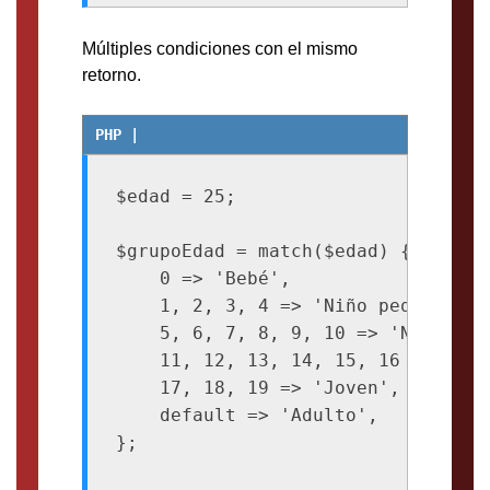
Múltiples condiciones con el mismo
retorno.
$edad = 25;

$grupoEdad = match($edad) {

    0 => 'Bebé',

    1, 2, 3, 4 => 'Niño pequeño',

    5, 6, 7, 8, 9, 10 => 'Niño',

    11, 12, 13, 14, 15, 16 => 'Adol
    17, 18, 19 => 'Joven',

    default => 'Adulto',

};
