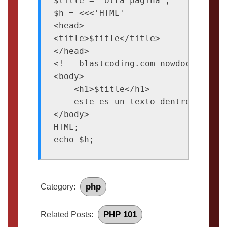
$title = "otra pagina";

$h = <<<'HTML'

<head>

<title>$title</title>

</head>

<!-- blastcoding.com nowdoc example
<body>

    <h1>$title</h1>

    este es un texto dentro de body
</body>

HTML;

php
Category:
PHP 101
Related Posts: