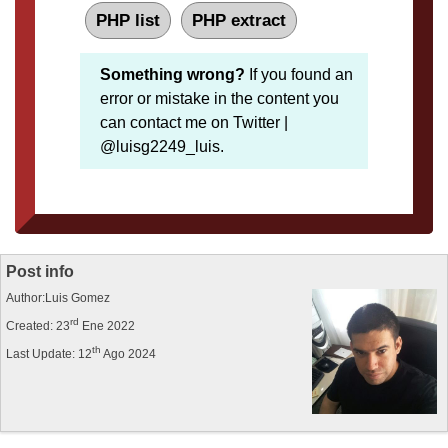
PHP list
PHP extract
Something wrong?
If you found an
error or mistake in the content you
can contact me on Twitter |
@luisg2249_luis.
Post info
Author:Luis Gomez
rd
Created: 23
Ene 2022
th
Last Update: 12
Ago 2024