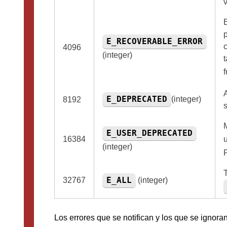
E
p
E_RECOVERABLE_ERROR
c
4096
(integer)
A
E_DEPRECATED
(integer)
8192
E_USER_DEPRECATED
16384
(integer)
E_ALL
32767
(integer)
Los errores que se notifican y los que se ignora