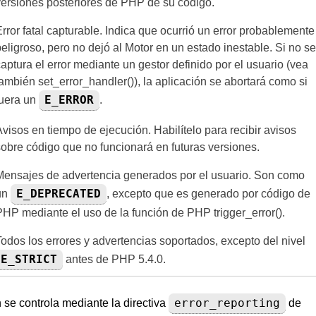
versiones posteriores de PHP de su código.
rror fatal capturable. Indica que ocurrió un error probablemente
eligroso, pero no dejó al Motor en un estado inestable. Si no se
aptura el error mediante un gestor definido por el usuario (vea
también set_error_handler()), la aplicación se abortará como si
E_ERROR
fuera un
.
visos en tiempo de ejecución. Habilítelo para recibir avisos
sobre código que no funcionará en futuras versiones.
Mensajes de advertencia generados por el usuario. Son como
E_DEPRECATED
un
, excepto que es generado por código de
PHP mediante el uso de la función de PHP trigger_error().
Todos los errores y advertencias soportados, excepto del nivel
E_STRICT
antes de PHP 5.4.0.
error_reporting
n se controla mediante la directiva
de