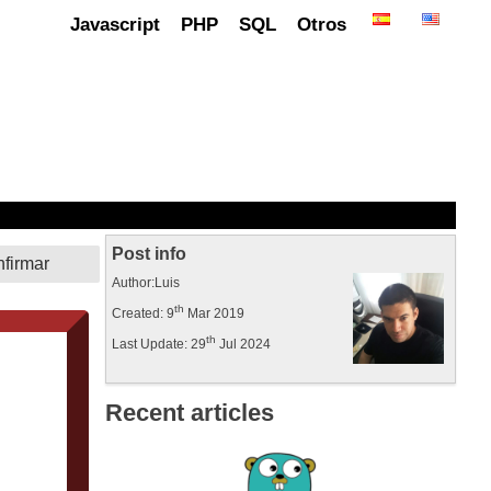
Javascript
PHP
SQL
Otros
Post info
Author:Luis
th
Created: 9
Mar 2019
th
Last Update: 29
Jul 2024
Recent articles