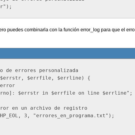
ero puedes combinarla con la función error_log para que el erro
o de errores personalizada

$errstr, $errfile, $errline) {

error

rno]: $errstr in $errfile on line $errline";

ror en un archivo de registro

HP_EOL, 3, "errores_en_programa.txt");
