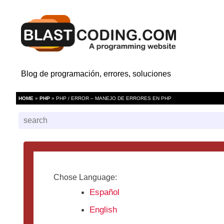
Blog de programación, errores, soluciones
HOME
»
PHP
» PHP / ERROR – MANEJO DE ERRORES EN PHP
Chose Language:
Español
English