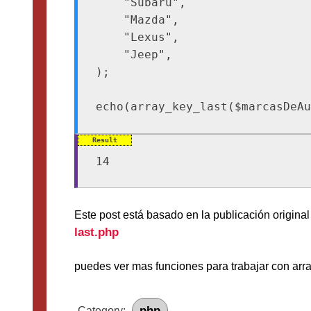
    "Subaru",

    "Mazda",

    "Lexus",

    "Jeep",

);

Este post está basado en la publicación origina
last.php
puedes ver mas funciones para trabajar con arr
php
Category: