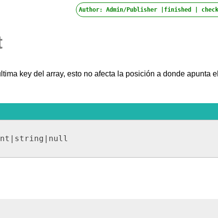
Author: Admin/Publisher |finished |
check
t
ltima key del array, esto no afecta la posición a donde apunta e
nt|string|null