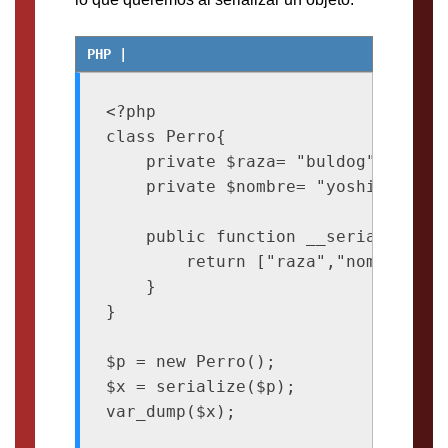
<?php

class Perro{

    private $raza= "buldog";

    private $nombre= "yoshi";

    public function __serialize(): 
        return ["raza","nombre"];

    }

}

$p = new Perro();

$x = serialize($p);
