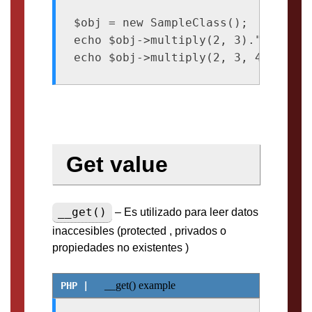
$obj = new SampleClass();

echo $obj->multiply(2, 3)."\n"; // 
Get value
__get()
– Es utilizado para leer datos
inaccesibles (protected , privados o
propiedades no existentes )
__get() example