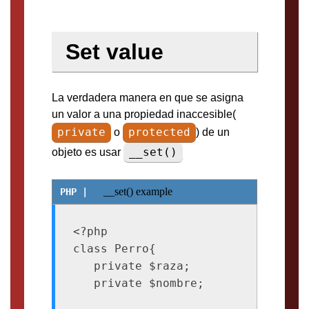
Set value
La verdadera manera en que se asigna
un valor a una propiedad inaccesible(
private
protected
o
) de un
__set()
objeto es usar
__set() example
<?php

class Perro{

   private $raza;

   private $nombre;
