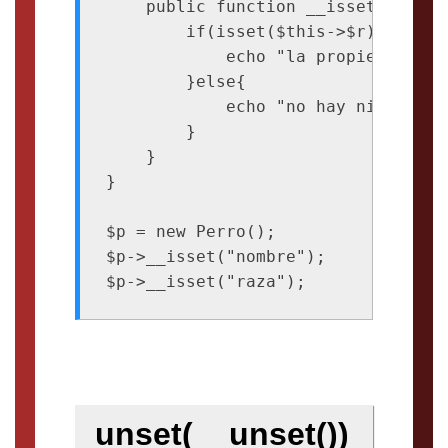
    public function __isset($r){

        if(isset($this->$r)){

            echo "la propiedad exis
        }else{

            echo "no hay ninguna p
        }

    }

}

$p = new Perro();

$p->__isset("nombre");

unset(__unset())