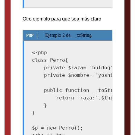
Otro ejemplo para que sea más claro
Ejemplo 2 de __toString
<?php

class Perro{

    private $raza= "buldog";

    private $nombre= "yoshi";

    public function __toString(){

        return "raza:".$this->raza
    }

}

$p = new Perro();
