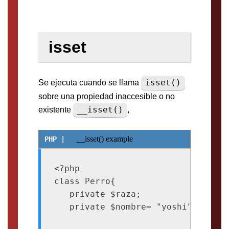
isset
isset()
Se ejecuta cuando se llama
sobre una propiedad inaccesible o no
__isset()
existente
,
__isset() example
<?php

class Perro{

   private $raza;

   private $nombre= "yoshi";
