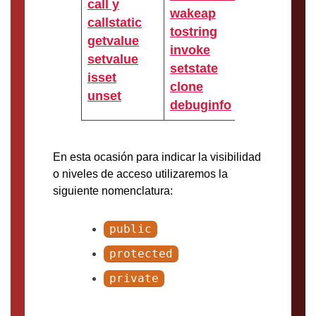
call y
wakeap
callstatic
tostring
getvalue
invoke
setvalue
setstate
isset
clone
unset
debuginfo
En esta ocasión para indicar la visibilidad
o niveles de acceso utilizaremos la
siguiente nomenclatura:
public
protected
private