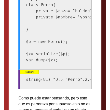
class Perro{

    private $raza= "buldog";

    private $nombre= "yoshi";

}

$p = new Perro();

$x= serialize($p);

string(81) "O:5:"Perro":2:{s:11:"P
Como puede estar pensando, pero esto
que es perroraza por supuesto esto no es
lo que queremos al serializar un objeto.