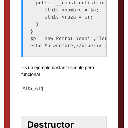
  public __construct(string $n,stri
     $this->nombre = $n;

     $this->raza = $r;

  }

}

$p = new Perro("Yoshi","Terrier");

Es un ejemplo bastante simple pero
funcional
[ADS_A1/]
Destructor