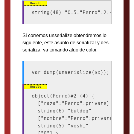
Si corremos unserialize obtendremos lo
siguiente, este asunto de serializar y des-
serializar va tomando algo de color.
var_dump(unserialize($x));
object(Perro)#2 (4) {

  ["raza":"Perro":private]=>

  string(6) "buldog"

  ["nombre":"Perro":private]=>

  string(5) "yoshi"

  ["0"]=>
