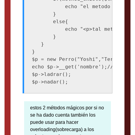
           echo "el metodo es priva
       }

       else{

           echo "<p>tal metodo no 
       }

   }

}

$p = new Perro("Yoshi","Terrier");

echo $p->__get('nombre');//obtendra
$p->ladrar();

estos 2 métodos mágicos por si no
se ha dado cuenta también los
puede usar para hacer
overloading(sobrecarga) a los