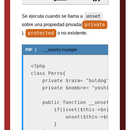
unset
Se ejecuta cuando se llama a
private
sobre una propiedad privada(
protected
),
o no existente.
__unset() example
<?php

class Perro{

    private $raza= "buldog";

    private $nombre= "yoshi";

    public function __unset($n){

        if(isset($this->$n)){

            unset($this->$n);

        }
