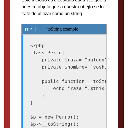
nuestro objeto que a nuestro obejto se lo
trate de utilizar como un string
__toString example
<?php

class Perro{

    private $raza= "buldog";

    private $nombre= "yoshi";

    public function __toString(){

        echo "raza:".$this->raza."
    }

}

$p = new Perro();
