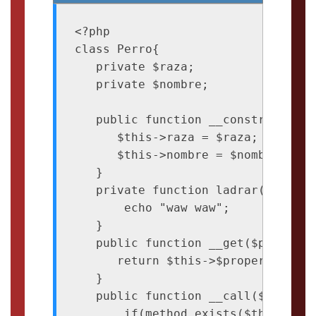
<?php

class Perro{

   private $raza;

   private $nombre;

   public function __construct($no
      $this->raza = $raza;

      $this->nombre = $nombre;

   }

   private function ladrar(){

       echo "waw waw";

   }

   public function __get($property_
      return $this->$property_name;
   }

   public function __call($method_
       if(method_exists($this,$meth