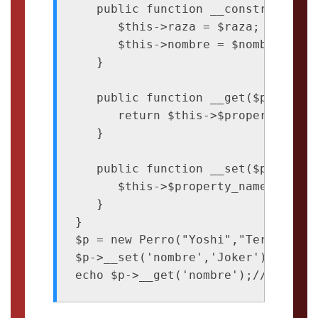
   public function __construct($no
      $this->raza = $raza;

      $this->nombre = $nombre;

   }

   public function __get($property_
      return $this->$property_name;
   }

   public function __set($property
      $this->$property_name = $pro
   }

}

$p = new Perro("Yoshi","Terrier");

$p->__set('nombre','Joker');
