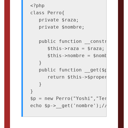
<?php

class Perro{

   private $raza;

   private $nombre;

   public function __construct($no
      $this->raza = $raza;

      $this->nombre = $nombre;

   }

   public function __get($property_
      return $this->$property_name;
   }

}

$p = new Perro("Yoshi","Terrier");
