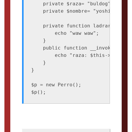
    private $raza= "buldog";

    private $nombre= "yoshi";

    private function ladrar(){

        echo "waw waw";

    }

    public function __invoke(){

        echo "raza: $this->raza - 
    }

}

$p = new Perro();
