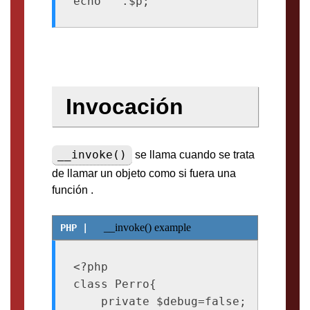
Invocación
__invoke()
se llama cuando se trata
de llamar un objeto como si fuera una
función .
__invoke() example
<?php

class Perro{

    private $debug=false;
