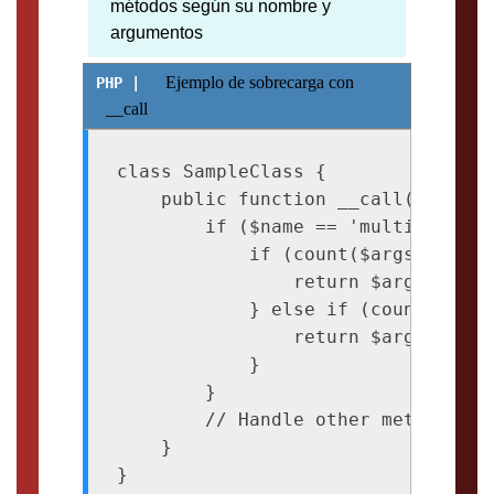
métodos según su nombre y
argumentos
Ejemplo de sobrecarga con
__call
class SampleClass {

    public function __call($name, $
        if ($name == 'multiply') {

            if (count($args) == 2) 
                return $args[0] * $
            } else if (count($args)
                return $args[0] * 
            }

        }

        // Handle other methods or
    }

}
