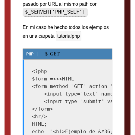
pasado por URL al mismo path con
$_SERVER['PHP_SELF']
En mi caso he hecho todos los ejemplos
en una carpeta
tutorialphp
$_GET
<?php

$form =<<<HTML

<form method="GET" action="{$_SERV
    <input type="text" name="name"
    <input type="submit" value="con
</form>

<hr/>

HTML;

echo  "<h1>Ejemplo de &#36;_GET -B