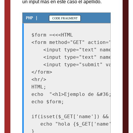
un input más en este caso el apellido.
$form =<<<HTML

<form method="GET" action="{$_SERV
    <input type="text" name="name"
    <input type="text" name="surna
    <input type="submit" value="con
</form>

<hr/>

HTML;

echo  "<h1>Ejemplo de &#36;_GET -B
echo $form;

if(isset($_GET['name']) && isset($
   echo "hola {$_GET['name']} {$_G