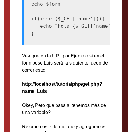
echo $form;

if(isset($_GET['name'])){

   echo "hola {$_GET['name']}";

Vea que en la URL por Ejemplo si en el
form puse Luis será la siguiente luego de
correr este:
http://localhost/tutorialphp/get.php?
name=Luis
Okey, Pero que pasa si tenemos más de
una variable?
Retomemos el formulario y agreguemos